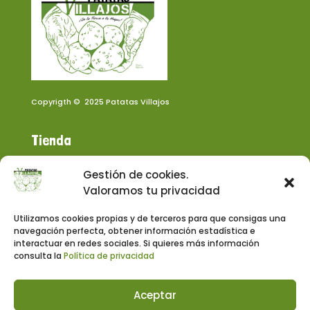
Copyrigth
© 2025
Patatas Villajos
Tienda
Sobre nosotros
Gestión de cookies.
Valoramos tu privacidad
Blog
Utilizamos cookies propias y de terceros para que consigas una
navegación perfecta, obtener información estadística e
Contacto
interactuar en redes sociales. Si quieres más información
consulta la
Política de privacidad
+34 667 46 71 24
info@patatasvillajos.com
Aceptar
C. Cristo de Villajos, 8, 13610